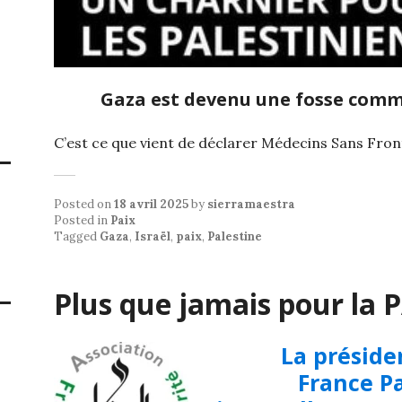
Gaza est devenu une fosse comm
C’est ce que vient de déclarer Médecins Sans Fron
Posted on
18 avril 2025
by
sierramaestra
Posted in
Paix
Tagged
Gaza
,
Israël
,
paix
,
Palestine
Plus que jamais pour la P
La préside
France Pa