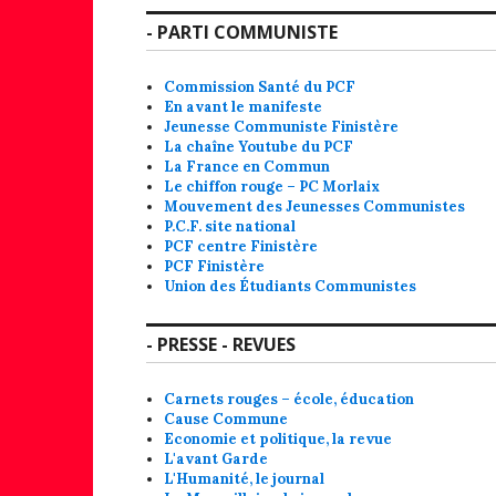
- PARTI COMMUNISTE
Commission Santé du PCF
En avant le manifeste
Jeunesse Communiste Finistère
La chaîne Youtube du PCF
La France en Commun
Le chiffon rouge – PC Morlaix
Mouvement des Jeunesses Communistes
P.C.F. site national
PCF centre Finistère
PCF Finistère
Union des Étudiants Communistes
- PRESSE - REVUES
Carnets rouges – école, éducation
Cause Commune
Economie et politique, la revue
L'avant Garde
L'Humanité, le journal