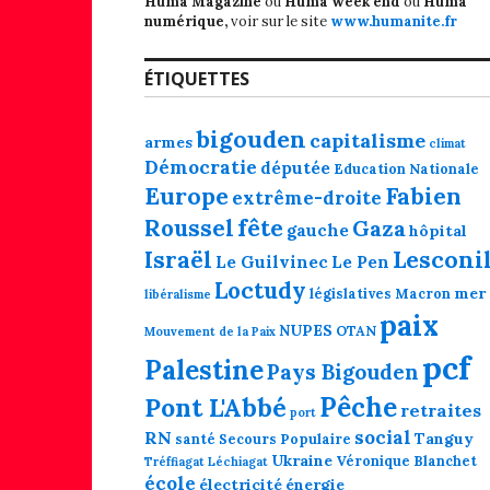
Huma Magazine
ou
Huma week end
ou
Huma
numérique,
voir sur le site
www.humanite.fr
ÉTIQUETTES
bigouden
capitalisme
armes
climat
Démocratie
députée
Education Nationale
Europe
Fabien
extrême-droite
fête
Roussel
Gaza
gauche
hôpital
Lesconi
Israël
Le Guilvinec
Le Pen
Loctudy
mer
législatives
Macron
libéralisme
paix
NUPES
OTAN
Mouvement de la Paix
pcf
Palestine
Pays Bigouden
Pêche
Pont L'Abbé
retraites
port
social
RN
Tanguy
santé
Secours Populaire
Ukraine
Véronique Blanchet
Tréffiagat Léchiagat
école
électricité
énergie