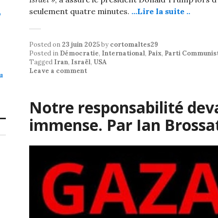
seulement quatre minutes.
…Lire la suite ..
p
Posted on
23 juin 2025
by
cortomaltes29
Posted in
Démocratie
,
International
,
Paix
,
Parti Communis
Tagged
Iran
,
Israël
,
USA
Leave a comment
u
Notre responsabilité deva
immense. Par Ian Brossa