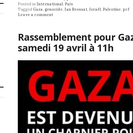
Posted in
International
,
Paix
Tagged
Gaza
,
genocide
,
Ian Brossat
,
Israël
,
Palestine
,
pcf
Leave a comment
Rassemblement pour Gaz
samedi 19 avril à 11h