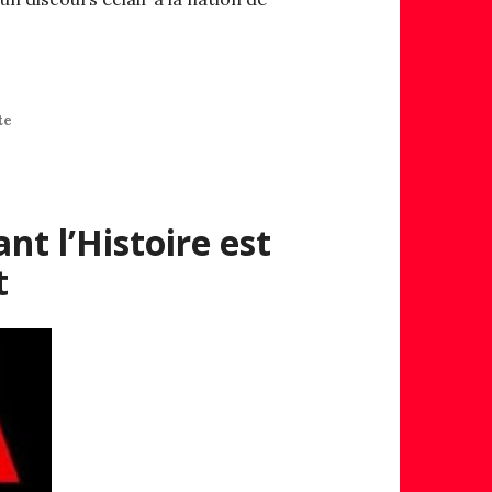
te
nt l’Histoire est
t