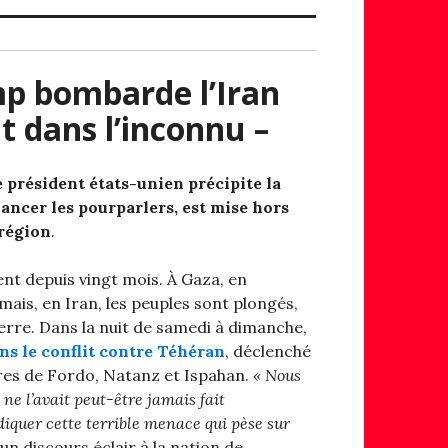
mp bombarde l’Iran
t dans l’inconnu –
e président états-unien précipite la
lancer les pourparlers, est mise hors
 région
.
nt depuis vingt mois. À Gaza, en
mais, en Iran, les peuples sont plongés,
uerre. Dans la nuit de samedi à dimanche,
ans le conflit contre Téhéran
, déclenché
ires de Fordo, Natanz et Ispahan.
« Nous
e l’avait peut-être jamais fait
iquer cette terrible menace qui pèse sur
un discours éclair à la nation de