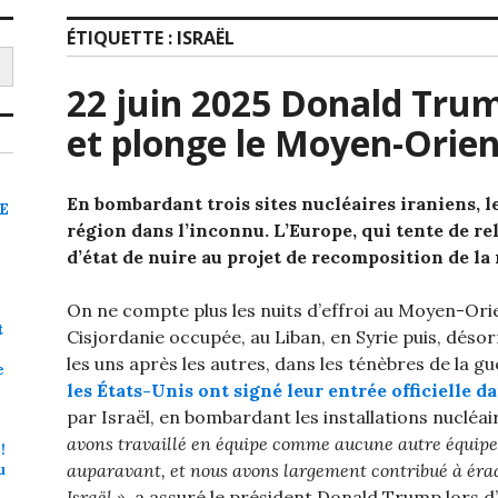
ÉTIQUETTE :
ISRAËL
22 juin 2025 Donald Tru
et plonge le Moyen-Orien
En bombardant trois sites nucléaires iraniens, l
RE
région dans l’inconnu. L’Europe, qui tente de re
d’état de nuire au projet de recomposition de la
On ne compte plus les nuits d’effroi au Moyen-Orie
t
Cisjordanie occupée, au Liban, en Syrie puis, désor
les uns après les autres, dans les ténèbres de la g
e
les États-Unis ont signé leur entrée officielle d
par Israël, en bombardant les installations nucléa
avons travaillé en équipe comme aucune autre équipe n
!
auparavant, et nous avons largement contribué à érad
u
Israël »
, a assuré le président Donald Trump lors d’