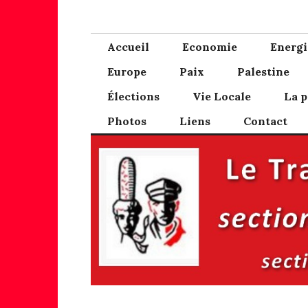
Skip
PCF Pays Bigou
Blog des communistes du Pays Bigouden
to
content
Accueil
Economie
Energi
Europe
Paix
Palestine
Élections
Vie Locale
La p
Photos
Liens
Contact