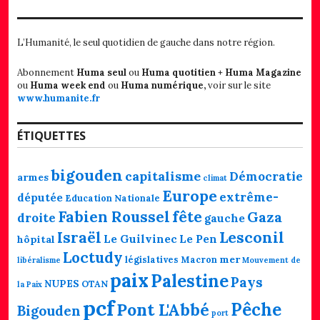
L’Humanité, le seul quotidien de gauche dans notre région.
Abonnement
Huma seul
ou
Huma quotitien + Huma Magazine
ou
Huma week end
ou
Huma numérique,
voir sur le site
www.humanite.fr
ÉTIQUETTES
bigouden
capitalisme
Démocratie
armes
climat
Europe
extrême-
députée
Education Nationale
fête
Fabien Roussel
Gaza
droite
gauche
Lesconil
Israël
Le Guilvinec
Le Pen
hôpital
Loctudy
mer
législatives
Macron
libéralisme
Mouvement de
paix
Palestine
Pays
NUPES
OTAN
la Paix
pcf
Pêche
Pont L'Abbé
Bigouden
port