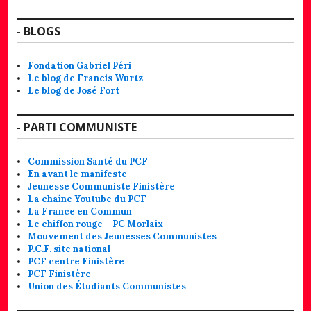
- BLOGS
Fondation Gabriel Péri
Le blog de Francis Wurtz
Le blog de José Fort
- PARTI COMMUNISTE
Commission Santé du PCF
En avant le manifeste
Jeunesse Communiste Finistère
La chaîne Youtube du PCF
La France en Commun
Le chiffon rouge – PC Morlaix
Mouvement des Jeunesses Communistes
P.C.F. site national
PCF centre Finistère
PCF Finistère
Union des Étudiants Communistes