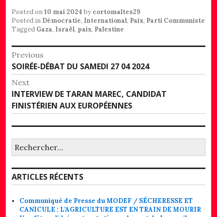
Posted on
10 mai 2024
by
cortomaltes29
Posted in
Démocratie
,
International
,
Paix
,
Parti Communiste
Tagged
Gaza
,
Israël
,
paix
,
Palestine
Navigation
Previous
Previous
SOIRÉE-DÉBAT DU SAMEDI 27 04 2024
de
post:
Next
l’article
Next
INTERVIEW DE TARAN MAREC, CANDIDAT
post:
FINISTÉRIEN AUX EUROPÉENNES
Rechercher :
ARTICLES RÉCENTS
Communiqué de Presse du MODEF / SÉCHERESSE ET
CANICULE : L’AGRICULTURE EST EN TRAIN DE MOURIR