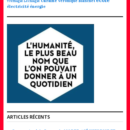
école
Ukraine
Véronique Blanchet
Tréffiagat Léchiagat
électricité
énergie
ARTICLES RÉCENTS