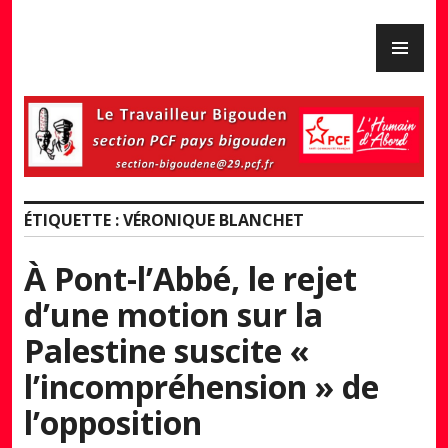
Skip
PR
to
PCF Pays Bigouden
ME
content
ÉTIQUETTE :
VÉRONIQUE BLANCHET
À Pont-l’Abbé, le rejet
d’une motion sur la
Palestine suscite «
l’incompréhension » de
l’opposition