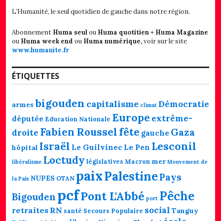
L’Humanité, le seul quotidien de gauche dans notre région.
Abonnement
Huma seul
ou
Huma quotitien + Huma Magazine
ou
Huma week end
ou
Huma numérique,
voir sur le site
www.humanite.fr
ÉTIQUETTES
bigouden
capitalisme
Démocratie
armes
climat
Europe
extrême-
députée
Education Nationale
fête
Fabien Roussel
Gaza
droite
gauche
Lesconil
Israël
Le Guilvinec
Le Pen
hôpital
Loctudy
mer
législatives
Macron
libéralisme
Mouvement de
paix
Palestine
Pays
NUPES
OTAN
la Paix
pcf
Pêche
Pont L'Abbé
Bigouden
port
social
retraites
RN
Tanguy
santé
Secours Populaire