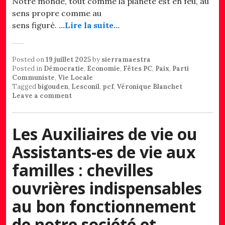
Notre monde, tout comme la planète est en feu, au
sens propre comme au
sens figuré.
…Lire la suite…
Posted on
19 juillet 2025
by
sierramaestra
Posted in
Démocratie
,
Economie
,
Fêtes PC
,
Paix
,
Parti
Communiste
,
Vie Locale
Tagged
bigouden
,
Lesconil
,
pcf
,
Véronique Blanchet
Leave a comment
Les Auxiliaires de vie ou
Assistants-es de vie aux
familles : chevilles
ouvrières indispensables
au bon fonctionnement
de notre société et