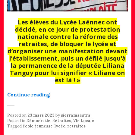
Les élèves du Lycée Laënnec ont
décidé, en ce jour de protestation
nationale contre la réforme des
retraites, de bloquer le lycée et
d’organiser une manifestation devant
l’établissement, puis un défilé jusqu’à
la permanence de la députée Liliana
Tanguy pour lui signifier « Liliane on
est là ! »
« Pont L’Abbé : le lycée bloqué par 
Continue reading
Posted on
23 mars 2023
by
sierramaestra
Posted in
Démocratie
,
Retraites
,
Vie Locale
Tagged
école
,
jeunesse
,
lycée
,
retraites