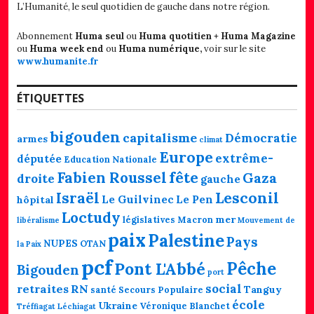
L’Humanité, le seul quotidien de gauche dans notre région.
Abonnement
Huma seul
ou
Huma quotitien + Huma Magazine
ou
Huma week end
ou
Huma numérique,
voir sur le site
www.humanite.fr
ÉTIQUETTES
bigouden
capitalisme
Démocratie
armes
climat
Europe
extrême-
députée
Education Nationale
fête
Fabien Roussel
Gaza
droite
gauche
Lesconil
Israël
Le Guilvinec
Le Pen
hôpital
Loctudy
mer
législatives
Macron
libéralisme
Mouvement de
paix
Palestine
Pays
NUPES
OTAN
la Paix
pcf
Pêche
Pont L'Abbé
Bigouden
port
social
retraites
RN
Tanguy
santé
Secours Populaire
école
Ukraine
Véronique Blanchet
Tréffiagat Léchiagat