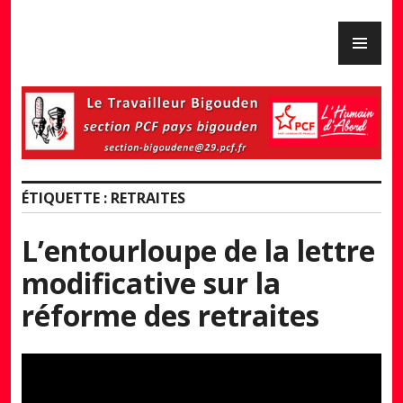
Skip
PR
to
PCF Pays Bigouden
ME
content
ÉTIQUETTE :
RETRAITES
L’entourloupe de la lettre
modificative sur la
réforme des retraites