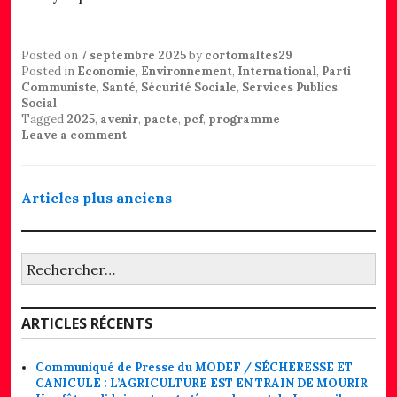
Posted on
7 septembre 2025
by
cortomaltes29
Posted in
Economie
,
Environnement
,
International
,
Parti
Communiste
,
Santé
,
Sécurité Sociale
,
Services Publics
,
Social
Tagged
2025
,
avenir
,
pacte
,
pcf
,
programme
Leave a comment
Navigation
Articles plus anciens
des
articles
Rechercher :
ARTICLES RÉCENTS
Communiqué de Presse du MODEF / SÉCHERESSE ET
CANICULE : L’AGRICULTURE EST EN TRAIN DE MOURIR