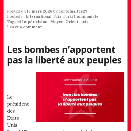
Posted on
13 mars 2026
by
cortomaltes29
Posted in
International
,
Paix
,
Parti Communiste
Tagged
Impérialsime
,
Moyen-Orient
,
paix
Leave a comment
Les bombes n’apportent
pas la liberté aux peuples
Le
président
des
Etats-
Unis