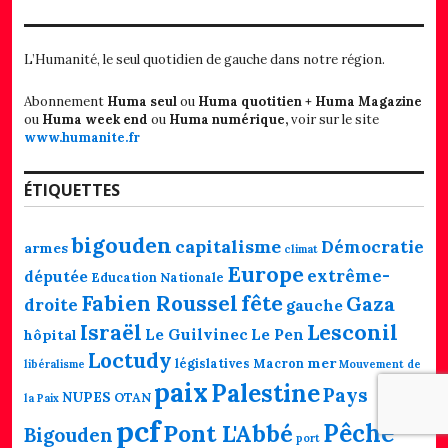
L’Humanité, le seul quotidien de gauche dans notre région.
Abonnement
Huma seul
ou
Huma quotitien + Huma Magazine
ou
Huma week end
ou
Huma numérique,
voir sur le site
www.humanite.fr
ÉTIQUETTES
bigouden
capitalisme
Démocratie
armes
climat
Europe
extrême-
députée
Education Nationale
fête
Fabien Roussel
Gaza
droite
gauche
Lesconil
Israël
Le Guilvinec
Le Pen
hôpital
Loctudy
mer
législatives
Macron
libéralisme
Mouvement de
paix
Palestine
Pays
NUPES
OTAN
la Paix
pcf
Pêche
Pont L'Abbé
Bigouden
port