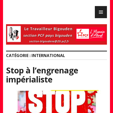
Skip
PR
to
PCF Pays Bigouden
ME
content
CATÉGORIE :
INTERNATIONAL
Stop à l’engrenage
impérialiste