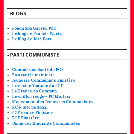
- BLOGS
Fondation Gabriel Péri
Le blog de Francis Wurtz
Le blog de José Fort
- PARTI COMMUNISTE
Commission Santé du PCF
En avant le manifeste
Jeunesse Communiste Finistère
La chaîne Youtube du PCF
La France en Commun
Le chiffon rouge – PC Morlaix
Mouvement des Jeunesses Communistes
P.C.F. site national
PCF centre Finistère
PCF Finistère
Union des Étudiants Communistes