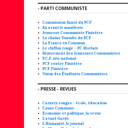
- PARTI COMMUNISTE
Commission Santé du PCF
En avant le manifeste
Jeunesse Communiste Finistère
La chaîne Youtube du PCF
La France en Commun
Le chiffon rouge – PC Morlaix
Mouvement des Jeunesses Communistes
P.C.F. site national
PCF centre Finistère
PCF Finistère
Union des Étudiants Communistes
- PRESSE - REVUES
Carnets rouges – école, éducation
Cause Commune
Economie et politique, la revue
L'avant Garde
L'Humanité, le journal