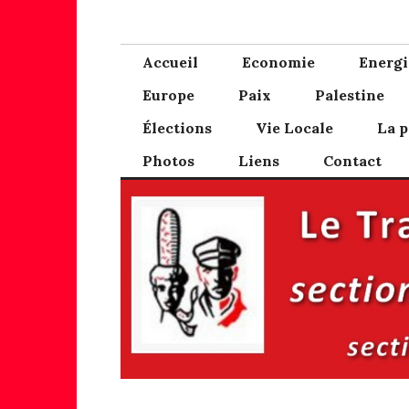
Skip
PCF Pays Bigou
Blog des communistes du Pays Bigouden
to
content
Accueil
Economie
Energi
Europe
Paix
Palestine
Élections
Vie Locale
La p
Photos
Liens
Contact