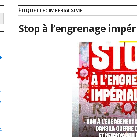
ÉTIQUETTE :
IMPÉRIALSIME
Stop à l’engrenage impéri
RE
t
e
!
u