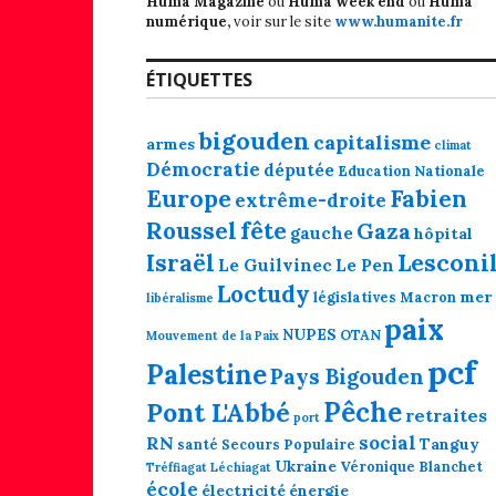
Huma Magazine
ou
Huma week end
ou
Huma
numérique,
voir sur le site
www.humanite.fr
ÉTIQUETTES
bigouden
capitalisme
armes
climat
Démocratie
députée
Education Nationale
Europe
Fabien
extrême-droite
fête
Roussel
Gaza
gauche
hôpital
Lesconi
Israël
Le Guilvinec
Le Pen
Loctudy
mer
législatives
Macron
libéralisme
paix
NUPES
OTAN
Mouvement de la Paix
pcf
Palestine
Pays Bigouden
Pêche
Pont L'Abbé
retraites
port
social
RN
Tanguy
santé
Secours Populaire
Ukraine
Véronique Blanchet
Tréffiagat Léchiagat
école
électricité
énergie