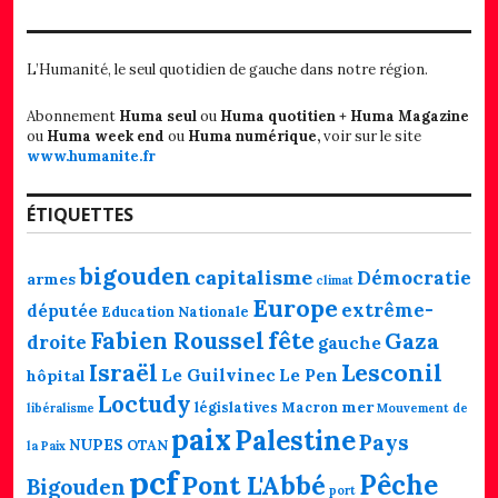
L’Humanité, le seul quotidien de gauche dans notre région.
Abonnement
Huma seul
ou
Huma quotitien + Huma Magazine
ou
Huma week end
ou
Huma numérique,
voir sur le site
www.humanite.fr
ÉTIQUETTES
bigouden
capitalisme
Démocratie
armes
climat
Europe
extrême-
députée
Education Nationale
fête
Fabien Roussel
Gaza
droite
gauche
Lesconil
Israël
Le Guilvinec
Le Pen
hôpital
Loctudy
mer
législatives
Macron
libéralisme
Mouvement de
paix
Palestine
Pays
NUPES
OTAN
la Paix
pcf
Pêche
Pont L'Abbé
Bigouden
port