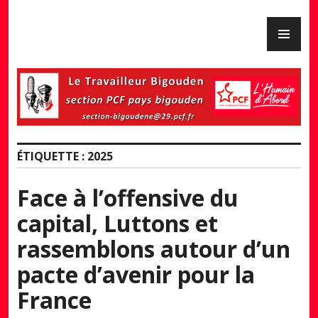
Skip
PR
to
PCF Pays Bigouden
ME
content
ÉTIQUETTE :
2025
Face à l’offensive du
capital, Luttons et
rassemblons autour d’un
pacte d’avenir pour la
France