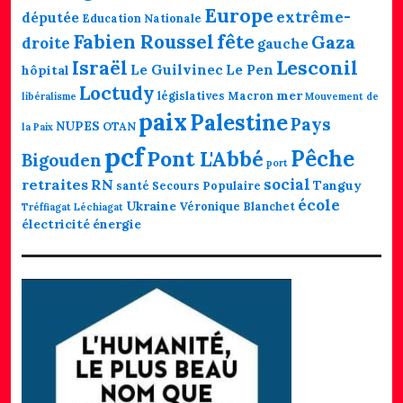
Europe
extrême-
députée
Education Nationale
fête
Fabien Roussel
Gaza
droite
gauche
Lesconil
Israël
Le Guilvinec
Le Pen
hôpital
Loctudy
mer
législatives
Macron
libéralisme
Mouvement de
paix
Palestine
Pays
NUPES
OTAN
la Paix
pcf
Pêche
Pont L'Abbé
Bigouden
port
social
retraites
RN
Tanguy
santé
Secours Populaire
école
Ukraine
Véronique Blanchet
Tréffiagat Léchiagat
électricité
énergie