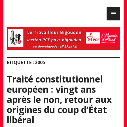
Skip
PR
to
PCF Pays Bigouden
ME
content
ÉTIQUETTE :
2005
Traité constitutionnel
européen : vingt ans
après le non, retour aux
origines du coup d’État
libéral