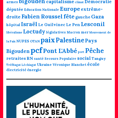
bigouden
capitalisme
Démocratie
armes
climat
Europe
extrême-
députée
Education Nationale
fête
Fabien Roussel
Gaza
droite
gauche
Lesconil
Israël
Le Guilvinec
Le Pen
hôpital
Loctudy
mer
législatives
Macron
libéralisme
Mouvement de
paix
Palestine
Pays
NUPES
OTAN
la Paix
pcf
Pêche
Pont L'Abbé
Bigouden
port
social
retraites
RN
Tanguy
santé
Secours Populaire
école
Ukraine
Véronique Blanchet
Tréffiagat Léchiagat
électricité
énergie