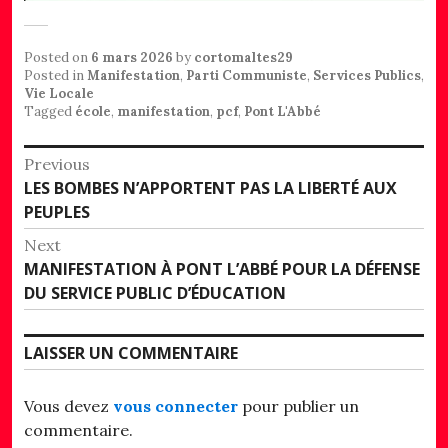
Posted on
6 mars 2026
by
cortomaltes29
Posted in
Manifestation
,
Parti Communiste
,
Services Publics
,
Vie Locale
Tagged
école
,
manifestation
,
pcf
,
Pont L'Abbé
Navigation
Previous
Previous
LES BOMBES N’APPORTENT PAS LA LIBERTÉ AUX
de
post:
PEUPLES
l’article
Next
Next
MANIFESTATION À PONT L’ABBÉ POUR LA DÉFENSE
post:
DU SERVICE PUBLIC D’ÉDUCATION
LAISSER UN COMMENTAIRE
Vous devez
vous connecter
pour publier un
commentaire.