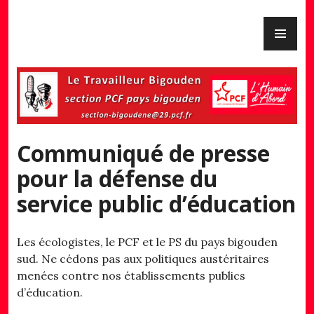
Skip
PR
to
PCF Pays Bigouden
ME
content
Communiqué de presse
pour la défense du
service public d’éducation
Les écologistes, le PCF et le PS du pays bigouden
sud. Ne cédons pas aux politiques austéritaires
menées contre nos établissements publics
d’éducation.