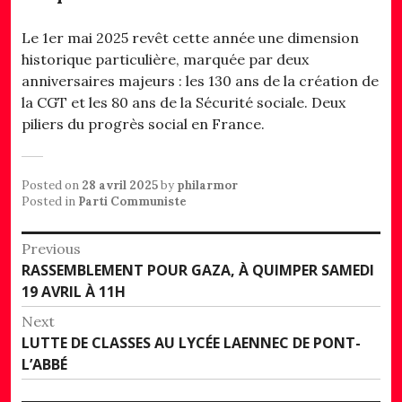
Le 1er mai 2025 revêt cette année une dimension
historique particulière, marquée par deux
anniversaires majeurs : les 130 ans de la création de
la CGT et les 80 ans de la Sécurité sociale. Deux
piliers du progrès social en France.
Posted on
28 avril 2025
by
philarmor
Posted in
Parti Communiste
Navigation
Previous
Previous
RASSEMBLEMENT POUR GAZA, À QUIMPER SAMEDI
de
post:
19 AVRIL À 11H
l’article
Next
Next
LUTTE DE CLASSES AU LYCÉE LAENNEC DE PONT-
post:
L’ABBÉ