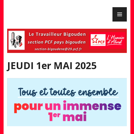
Skip
PR
to
PCF Pays Bigouden
ME
content
JEUDI 1er MAI 2025