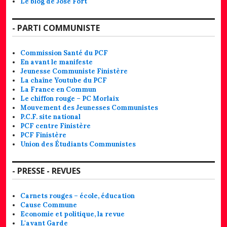
Le blog de José Fort
- PARTI COMMUNISTE
Commission Santé du PCF
En avant le manifeste
Jeunesse Communiste Finistère
La chaîne Youtube du PCF
La France en Commun
Le chiffon rouge – PC Morlaix
Mouvement des Jeunesses Communistes
P.C.F. site national
PCF centre Finistère
PCF Finistère
Union des Étudiants Communistes
- PRESSE - REVUES
Carnets rouges – école, éducation
Cause Commune
Economie et politique, la revue
L'avant Garde