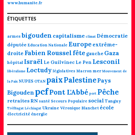
www.humanite.fr
ÉTIQUETTES
bigouden
capitalisme
Démocratie
armes
climat
Europe
extrême-
députée
Education Nationale
fête
Fabien Roussel
Gaza
droite
gauche
Lesconil
Israël
Le Guilvinec
Le Pen
hôpital
Loctudy
mer
législatives
Macron
libéralisme
Mouvement de
paix
Palestine
Pays
NUPES
OTAN
la Paix
pcf
Pêche
Pont L'Abbé
Bigouden
port
social
retraites
RN
Tanguy
santé
Secours Populaire
école
Ukraine
Véronique Blanchet
Tréffiagat Léchiagat
électricité
énergie