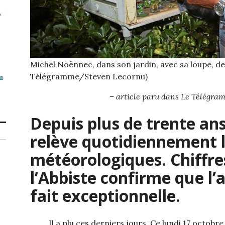
p
Michel Noënnec, dans son jardin, avec sa loupe, de
Télégramme/Steven Lecornu)
u
– article paru dans Le Télégra
Depuis plus de trente an
relève quotidiennement 
météorologiques. Chiffres
l’Abbiste confirme que l’
fait exceptionnelle.
Il a plu ces derniers jours. Ce lundi 17 octobr