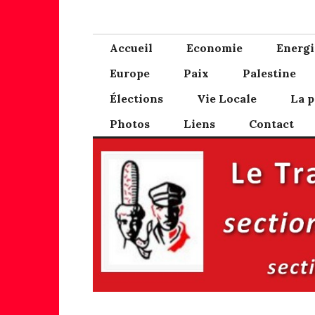
Skip
PCF Pays Bigou
Blog des communistes du Pays Bigouden
to
content
Accueil
Economie
Energi
Europe
Paix
Palestine
Élections
Vie Locale
La p
Photos
Liens
Contact