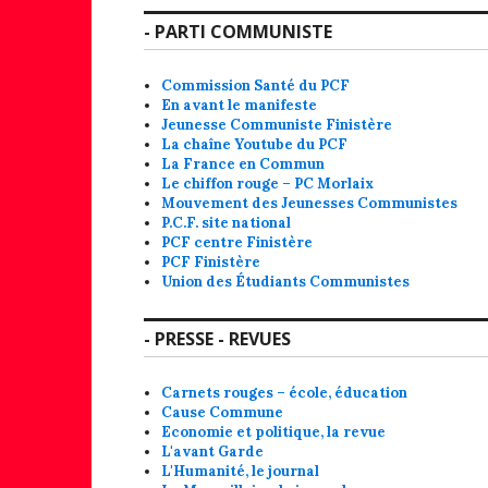
- PARTI COMMUNISTE
Commission Santé du PCF
En avant le manifeste
Jeunesse Communiste Finistère
La chaîne Youtube du PCF
La France en Commun
Le chiffon rouge – PC Morlaix
Mouvement des Jeunesses Communistes
P.C.F. site national
PCF centre Finistère
PCF Finistère
Union des Étudiants Communistes
- PRESSE - REVUES
Carnets rouges – école, éducation
Cause Commune
Economie et politique, la revue
L'avant Garde
L'Humanité, le journal