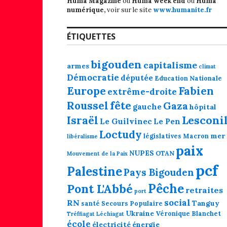
Huma Magazine
ou
Huma week end
ou
Huma
numérique,
voir sur le site
www.humanite.fr
ÉTIQUETTES
bigouden
capitalisme
armes
climat
Démocratie
députée
Education Nationale
Europe
Fabien
extrême-droite
fête
Roussel
Gaza
gauche
hôpital
Lesconi
Israël
Le Guilvinec
Le Pen
Loctudy
mer
législatives
Macron
libéralisme
paix
NUPES
OTAN
Mouvement de la Paix
pcf
Palestine
Pays Bigouden
Pêche
Pont L'Abbé
retraites
port
social
RN
Tanguy
santé
Secours Populaire
Ukraine
Véronique Blanchet
Tréffiagat Léchiagat
école
électricité
énergie