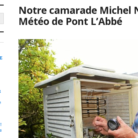
Notre camarade Michel N
Météo de Pont L’Abbé
RE
t
e
!
u