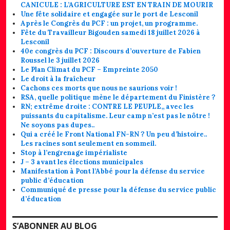
CANICULE : L’AGRICULTURE EST EN TRAIN DE MOURIR
Une fête solidaire et engagée sur le port de Lesconil
Après le Congrès du PCF : un projet, un programme.
Fête du Travailleur Bigouden samedi 18 juillet 2026 à
Lesconil
40e congrès du PCF : Discours d’ouverture de Fabien
Roussel le 3 juillet 2026
Le Plan Climat du PCF – Empreinte 2050
Le droit à la fraîcheur
Cachons ces morts que nous ne saurions voir !
RSA, quelle politique mène le département du Finistère ?
RN; extrême droite : CONTRE LE PEUPLE,, avec les
puissants du capitalisme. Leur camp n’est pas le nôtre !
Ne soyons pas dupes..
Qui a créé le Front National FN-RN ? Un peu d’histoire..
Les racines sont seulement en sommeil.
Stop à l’engrenage impérialiste
J – 3 avant les élections municipales
Manifestation à Pont l’Abbé pour la défense du service
public d’éducation
Communiqué de presse pour la défense du service public
d’éducation
S’ABONNER AU BLOG