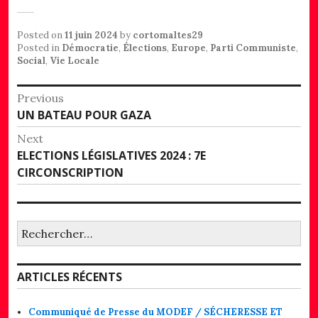
Posted on
11 juin 2024
by
cortomaltes29
Posted in
Démocratie
,
Élections
,
Europe
,
Parti Communiste
,
Social
,
Vie Locale
Navigation
Previous
Previous
UN BATEAU POUR GAZA
de
post:
Next
l’article
Next
ELECTIONS LÉGISLATIVES 2024 : 7E
post:
CIRCONSCRIPTION
Rechercher :
ARTICLES RÉCENTS
Communiqué de Presse du MODEF / SÉCHERESSE ET