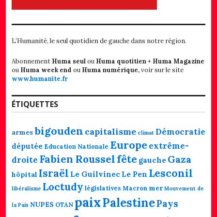
L’Humanité, le seul quotidien de gauche dans notre région.
Abonnement
Huma seul
ou
Huma quotitien + Huma Magazine
ou
Huma week end
ou
Huma numérique,
voir sur le site
www.humanite.fr
ÉTIQUETTES
bigouden
capitalisme
Démocratie
armes
climat
Europe
extrême-
députée
Education Nationale
fête
Fabien Roussel
Gaza
droite
gauche
Lesconil
Israël
Le Guilvinec
Le Pen
hôpital
Loctudy
mer
législatives
Macron
libéralisme
Mouvement de
paix
Palestine
Pays
NUPES
OTAN
la Paix