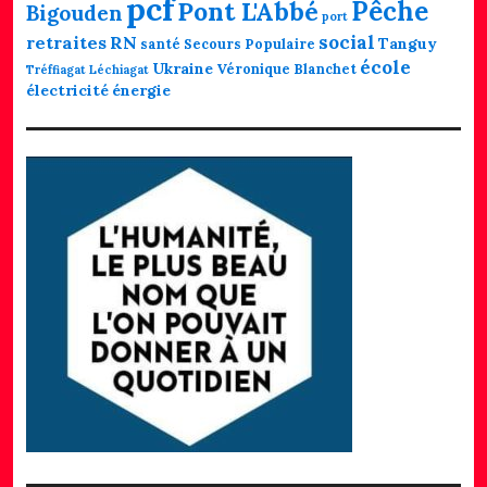
pcf
Pêche
Pont L'Abbé
Bigouden
port
social
retraites
RN
Tanguy
santé
Secours Populaire
école
Ukraine
Véronique Blanchet
Tréffiagat Léchiagat
électricité
énergie